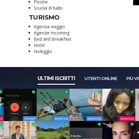
Piscine
Scuola di ballo
TURISMO
Agenzia viaggio
Agenzie Incoming
Bed and Breakfast
Hotel
Noleggio
ULTIMI ISCRITTI
UTENTI ONLINE
PIÙ VI
ca
martedì
domenica
domenica
domenica