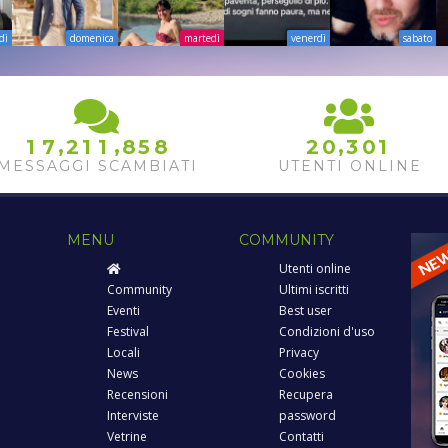
dì
domenica
martedì
venerdì
sabato
,
,
,
1
7
2
1
1
8
5
8
2
0
3
0
1
MESSAGGI SCAMBIATI
UTENTI ONLINE
MENU
COMMUNITY
Utenti online
Community
Ultimi iscritti
Eventi
Best user
Festival
Condizioni d'uso
Locali
Privacy
News
Cookies
Recensioni
Recupera
Interviste
password
Vetrine
Contatti