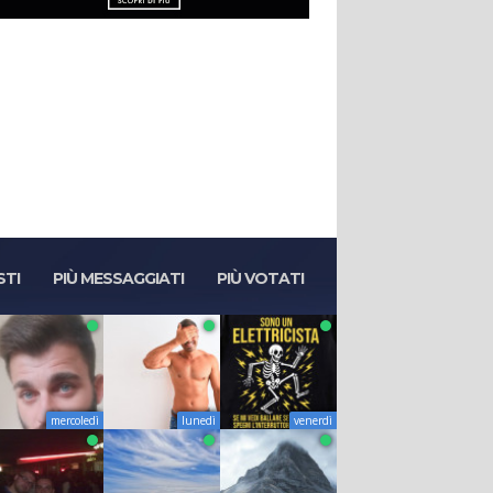
STI
PIÙ MESSAGGIATI
PIÙ VOTATI
mercoledì
lunedì
venerdì