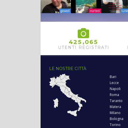
giovedì
martedì
lune
,
4
2
5
0
6
5
UTENTI REGISTRATI
LE NOSTRE CITTÀ
Bari
Lecce
Napoli
Roma
Taranto
Matera
Milano
Bologna
Torino