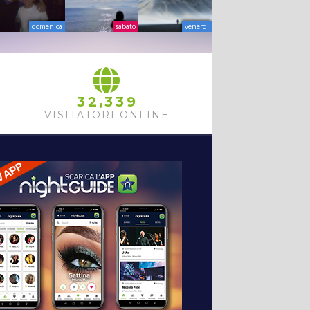
domenica
sabato
venerdì
,
3
2
3
3
9
VISITATORI ONLINE