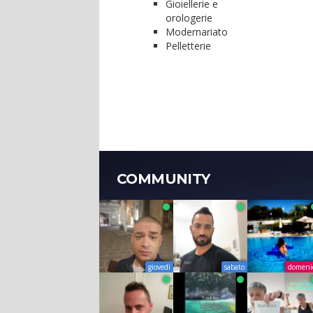
Gioiellerie e
orologerie
Modernariato
Pelletterie
COMMUNITY
giovedì
sabato
domeni