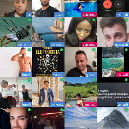
Ieri
sabato
domenica
martedì
domenica
domenica
domenica
mercoledì
lunedì
venerdì
giovedì
martedì
lunedì
domenica
martedì
venerdì