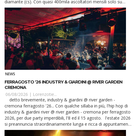
diamante (cs). Con quasi 400mila ascoltatori mensili solo su
spotify, ale...
NEWS
FERRAGOSTO ‘26 INDUSTRY & GIARDINI @ RIVER GARDEN
CREMONA
06/08/2026 |
Lorenzotie...
detto brevemente, industry & giardini @ river garden -
cremona ferragosto '26... Con qualche sillaba in più, l'hip hop di
industry & giardini river @ river garden - cremona per ferragosto
2026, per due party imperdibili, l'8 ed il 15 agosto. l'estate 2026
si preannuncia straordinariamente lunga e ricca di appuntamenti
al r...