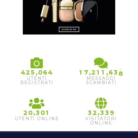
7
8
,
,
,
4
2
5
0
6
4
1
7
2
1
1
6
3
9
UTENTI
MESSAGGI
REGISTRATI
SCAMBIATI
,
,
2
0
3
0
1
3
2
3
3
9
UTENTI ONLINE
VISITATORI
ONLINE