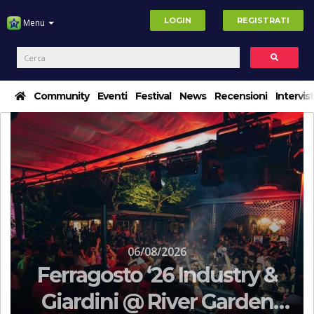
LOGIN
REGISTRATI
Menu
Community
Eventi
Festival
News
Recensioni
Intervis
06/08/2026
a
Ferragosto ‘26 Industry &
Giardini @ River Garden