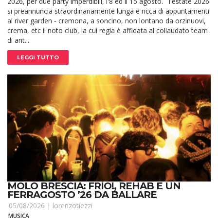
2026, per due party imperdibili, l'8 ed il 15 agosto. l'estate 2026
si preannuncia straordinariamente lunga e ricca di appuntamenti
al river garden - cremona, a soncino, non lontano da orzinuovi,
crema, etc il noto club, la cui regia è affidata al collaudato team
di ant...
LEGGI TUTTO
MOLO BRESCIA: FRÌO!, REHAB E UN
FERRAGOSTO ’26 DA BALLARE
05/08/2026 |
lorenzotiezzi
MUSICA