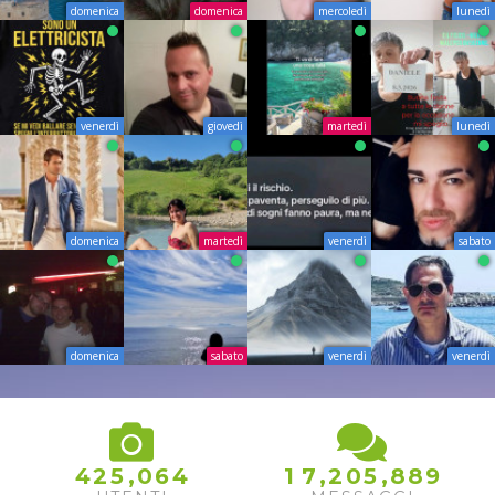
domenica
domenica
mercoledì
lunedì
venerdì
giovedì
martedì
lunedì
domenica
martedì
venerdì
sabato
domenica
sabato
venerdì
venerdì
9
8
,
,
,
4
2
5
0
6
4
1
7
2
0
5
8