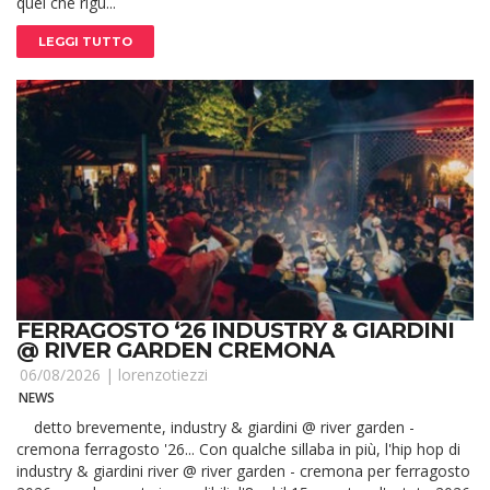
quel che rigu...
LEGGI TUTTO
FERRAGOSTO ‘26 INDUSTRY & GIARDINI
@ RIVER GARDEN CREMONA
06/08/2026 |
lorenzotiezzi
NEWS
detto brevemente, industry & giardini @ river garden -
cremona ferragosto '26... Con qualche sillaba in più, l'hip hop di
industry & giardini river @ river garden - cremona per ferragosto