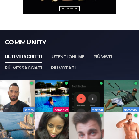
COMMUNITY
ULTIMI ISCRITTI
UTENTI ONLINE
PIÙ VISTI
PIÙ MESSAGGIATI
PIÙ VOTATI
sabato
domenica
martedì
domenica