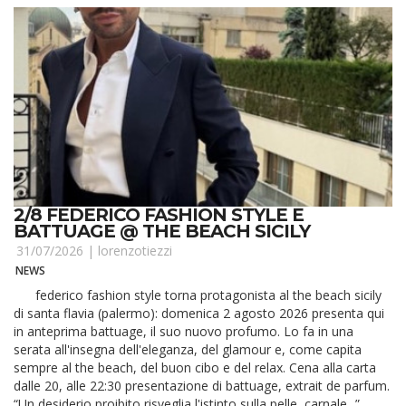
2/8 FEDERICO FASHION STYLE E
BATTUAGE @ THE BEACH SICILY
31/07/2026 |
lorenzotiezzi
NEWS
federico fashion style torna protagonista al the beach sicily
di santa flavia (palermo): domenica 2 agosto 2026 presenta qui
in anteprima battuage, il suo nuovo profumo. Lo fa in una
serata all'insegna dell'eleganza, del glamour e, come capita
sempre al the beach, del buon cibo e del relax. Cena alla carta
dalle 20, alle 22:30 presentazione di battuage, extrait de parfum.
“Un desiderio proibito risveglia l'istinto sulla pelle, carnale...”.