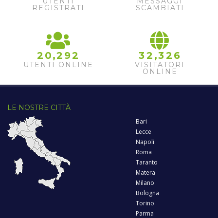
0
9
UTENTI
MESSAGGI
REGISTRATI
SCAMBIATI
1
,
,
2
0
2
9
2
3
2
3
2
6
UTENTI ONLINE
VISITATORI
ONLINE
LE NOSTRE CITTÀ
Bari
Lecce
Napoli
Roma
Taranto
Matera
Milano
Bologna
Torino
Parma