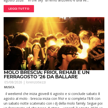
agosto 2026. “in the sky” di remo anzovino è una ve...
LEGGI TUTTO
MOLO BRESCIA: FRÌO!, REHAB E UN
FERRAGOSTO ’26 DA BALLARE
05/08/2026 |
lorenzotiezzi
MUSICA
il weekend che inizia giovedì 6 agosto e si conclude sabato 8
agosto al molo - brescia inizia con frìo! e si completa l'8/8 con
un sabato notte scatenato con i dj della molo family. Segue poi