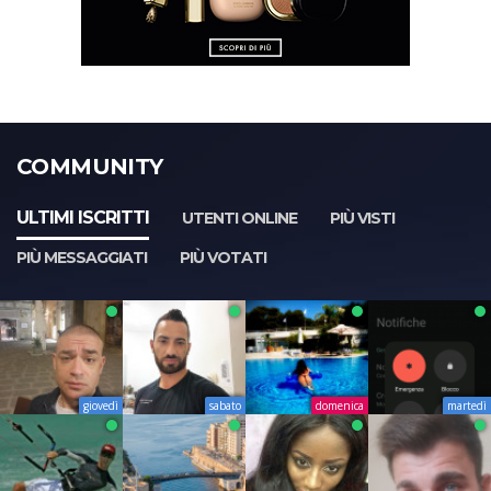
COMMUNITY
ULTIMI ISCRITTI
UTENTI ONLINE
PIÙ VISTI
PIÙ MESSAGGIATI
PIÙ VOTATI
giovedì
sabato
domenica
martedì