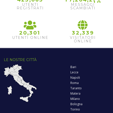
UTENTI
MESSAGGI
REGISTRATI
SCAMBIATI
,
,
2
0
3
0
1
3
2
3
3
9
UTENTI ONLINE
VISITATORI
ONLINE
LE NOSTRE CITTÀ
Bari
Lecce
Napoli
Roma
Taranto
Matera
Milano
Bologna
Torino