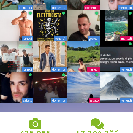
domenica
domenica
domenica
mercoledì
lunedì
venerdì
giovedì
martedì
lunedì
domenica
martedì
venerdì
sabato
domenica
sabato
venerdì
0
9
,
,
,
4
2
5
0
6
5
1
7
2
0
4
2
1
0