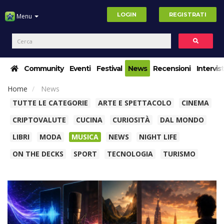
LOGIN
REGISTRATI
Menu
Community
Eventi
Festival
News
Recensioni
Intervis
Home
News
TUTTE LE CATEGORIE
ARTE E SPETTACOLO
CINEMA
CRIPTOVALUTE
CUCINA
CURIOSITÀ
DAL MONDO
LIBRI
MODA
MUSICA
NEWS
NIGHT LIFE
ON THE DECKS
SPORT
TECNOLOGIA
TURISMO