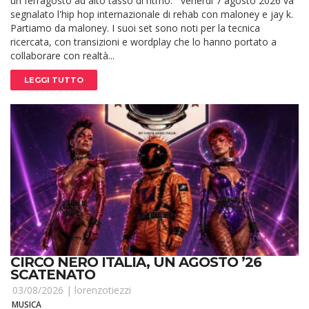
un ferragosto ad alto tasso di ritmo. venerdì 7 agosto 2026 va
segnalato l'hip hop internazionale di rehab con maloney e jay k.
Partiamo da maloney. I suoi set sono noti per la tecnica
ricercata, con transizioni e wordplay che lo hanno portato a
collaborare con realtà...
LEGGI TUTTO
CIRCO NERO ITALIA, UN AGOSTO ’26
SCATENATO
03/08/2026 |
lorenzotiezzi
MUSICA