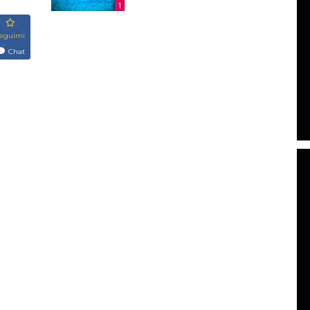
1
eguimi
Chat