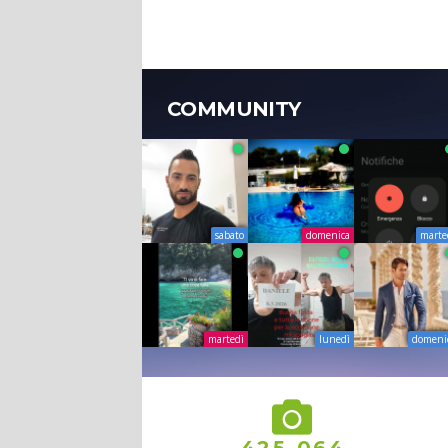
COMMUNITY
sabato
domenica
marte
martedì
lunedì
domeni
,