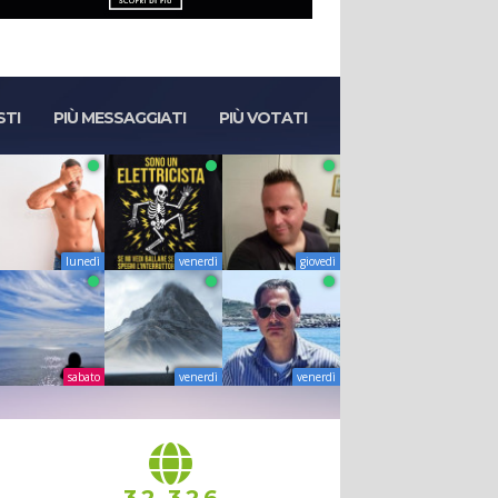
STI
PIÙ MESSAGGIATI
PIÙ VOTATI
lunedì
venerdì
giovedì
sabato
venerdì
venerdì
,