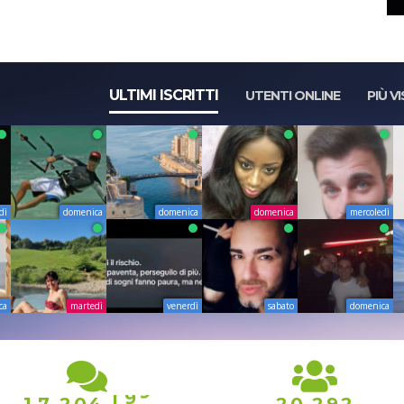
ULTIMI ISCRITTI
UTENTI ONLINE
PIÙ VI
dì
domenica
domenica
domenica
mercoledì
ca
martedì
venerdì
sabato
domenica
9
1
9
0
,
,
,