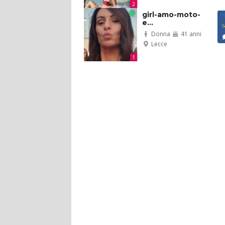
2
girl-amo-moto-
e...
S
Donna
41 anni
Lecce
1