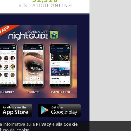
3
2
3
2
6
VISITATORI ONLINE
tra Informativa sulla
Privacy
e alla
Cookie
'uso dei cookie