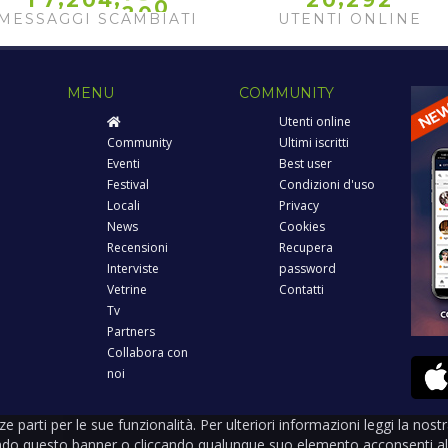
1
7
2
0
4
2
0
2
9
2
2
0
1
MESSAGGI SCAMBIATI
UTENTI ONLINE
MENU
COMMUNITY
Utenti online
Community
Ultimi iscritti
Eventi
Best user
Festival
Condizioni d'uso
Locali
Privacy
News
Cookies
Recensioni
Recupera
Interviste
password
Vetrine
Contatti
Tv
Partners
Collabora con
noi
rze parti per le sue funzionalità. Per ulteriori informazioni leggi la nos
ndo questo banner o cliccando qualunque suo elemento acconsenti all