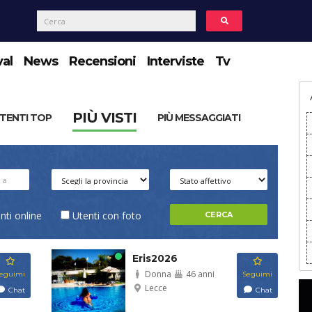
val
News
Recensioni
Interviste
Tv
PIÙ VISTI
TENTI TOP
PIÙ MESSAGGIATI
nti online
Utenti con foto
Eris2026
Donna
46 anni
eguimi
Seguimi
Lecce
Chat
Chat