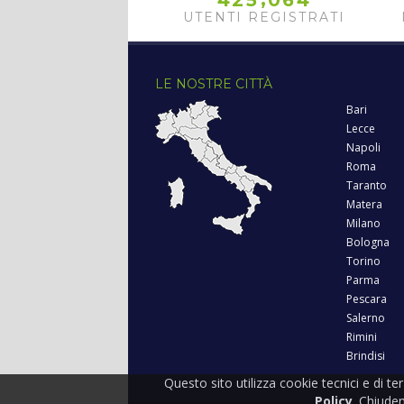
4
2
5
0
6
4
UTENTI REGISTRATI
LE NOSTRE CITTÀ
Bari
Lecce
Napoli
Roma
Taranto
Matera
Milano
Bologna
Torino
Parma
Pescara
Salerno
Rimini
Brindisi
Questo sito utilizza cookie tecnici e di te
Policy
. Chiude