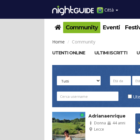
Città
Community
Eventi
Festi
Home
Community
UTENTI ONLINE
ULTIMI ISCRITTI
U
Ute
Adrianaenriquez
Donna
44 anni
S
Lecce